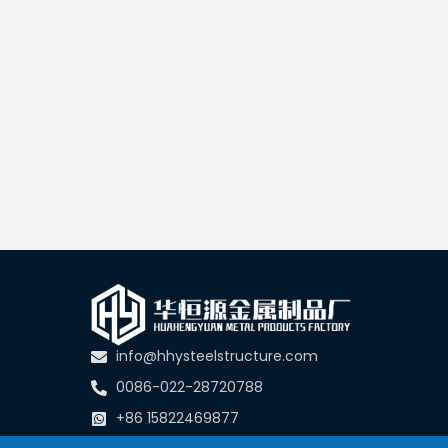
info@hhysteelstructure.com
0086-022-28720788
+86 15822469877