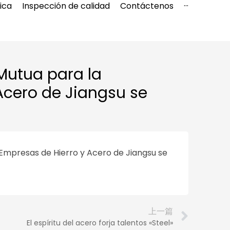
tica
Inspección de calidad
Contáctenos
···
Español
ero
中文
 Mutua para la
Englis
Acero de Jiangsu se
Indone
a
 Empresas de Hierro y Acero de Jiangsu se
上一篇
El espíritu del acero forja talentos «Steel»