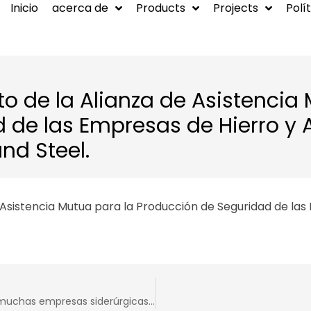
Inicio
acerca de
Products
Projects
Polí
BLOG
Proyecto-
Estructura de ac
o de la Alianza de Asistencia
Proyecto-Casa
 de las Empresas de Hierro y 
Contenedor
nd Steel.
Proyecto-Acero
Proyecto-Sistem
 Asistencia Mutua para la Producción de Seguridad de las
de Protección
Ambiental
Buscando nuevas oportunidades de desarrollo, muchas empresas siderúrgicas de la provincia han desplegado