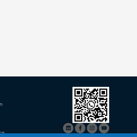
n
ica