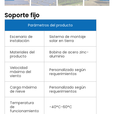
Soporte fijo
Parámetros del producto
Escenario de
Sistema de montaje
instalación
solar en tierra
Materiales del
Bobina de acero zinc-
producto
aluminio
Velocidad
Personalizado según
máxima del
requerimientos
viento
Carga máxima
Personalizado según
de nieve
requerimientos
Temperatura
de
-40°C-60°C
funcionamiento