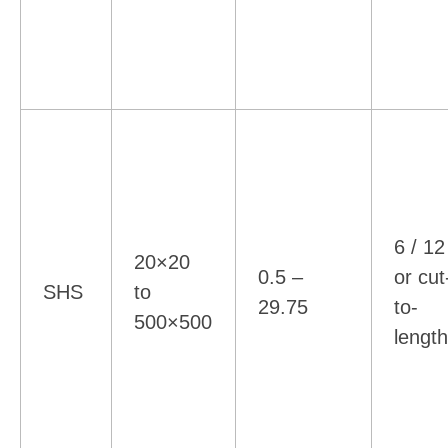
6 / 12
20×20
0.5 –
or cut
SHS
to
29.75
to-
500×500
lengt