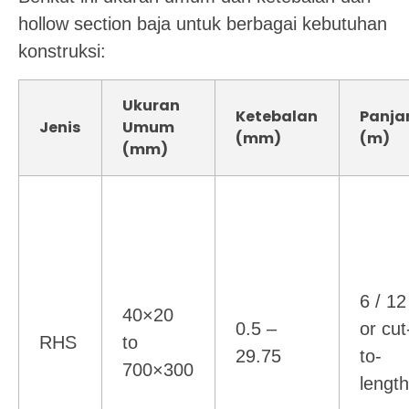
hollow section baja untuk berbagai kebutuhan
konstruksi:
Ukuran
Ketebalan
Panja
Jenis
Umum
(mm)
(m)
(mm)
6 / 12
40×20
0.5 –
or cut
RHS
to
29.75
to-
700×300
lengt