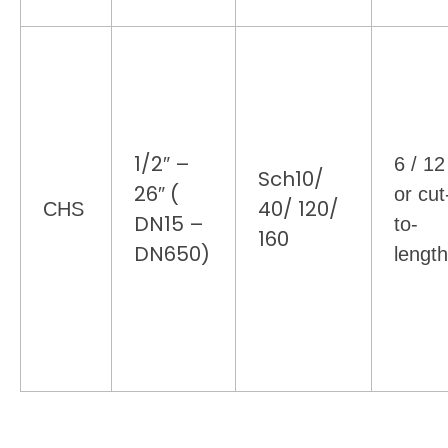
1/2″ –
6 / 12
Sch10/
26″ (
or cut
40/ 120/
CHS
DN15 –
to-
160
DN650)
lengt