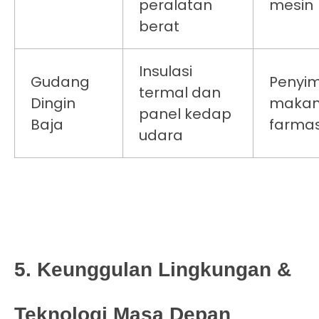
peralatan
mesin
berat
Insulasi
Gudang
Penyi
termal dan
Dingin
makan
panel kedap
Baja
farmas
udara
5. Keunggulan Lingkungan &
Teknologi Masa Depan