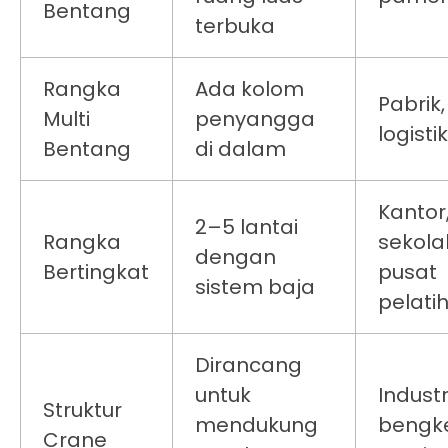
Bentang
terbuka
Rangka
Ada kolom
Pabrik
Multi
penyangga
logisti
Bentang
di dalam
Kantor
2–5 lantai
Rangka
sekola
dengan
Bertingkat
pusat
sistem baja
pelati
Dirancang
untuk
Industr
Struktur
mendukung
bengk
Crane