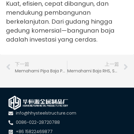
Kuat, efisien, cepat dibangun, dan
mendukung pembangunan
berkelanjutan. Dari gudang hingga
gedung komersial—bangunan baja
adalah investasi yang cerdas.
下一篇
上一篇
Memahami Pipa Baja Persegi dan Kotak: Jenis, Aplikasi, dan Spesifikasi
Memahami Baja RHS, SHS, dan CHS: Jenis, Aplikasi, dan Spesifikasi
info@hhysteelstructure.com
0086-022-28720788
+86 15822469877