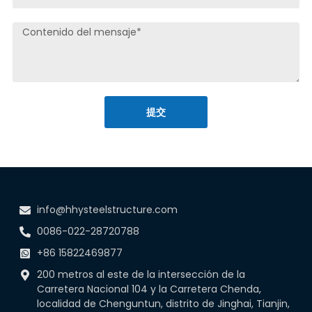
提交
info@hhysteelstructure.com
0086-022-28720788
+86 15822469877
200 metros al este de la intersección de la
Carretera Nacional 104 y la Carretera Chenda,
localidad de Chenguntun, distrito de Jinghai, Tianjin,