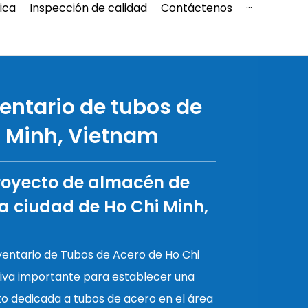
tica
Inspección de calidad
Contáctenos
···
Español
ero
中文
entario de tubos de
English
i Minh, Vietnam
Indonesi
royecto de almacén de
a
la ciudad de Ho Chi Minh,
ventario de Tubos de Acero de Ho Chi
tiva importante para establecer una
o dedicada a tubos de acero en el área