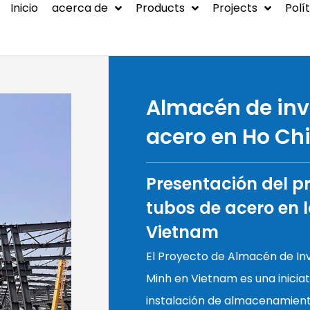
Inicio
acerca de
Products
Projects
Polí
BLOG
Proyecto-
Estructura de ac
Almacén de inv
Proyecto-Casa
Contenedor
acero en Ho Ch
Proyecto-Acero
Presentación del p
Proyecto-Sistem
tubos de acero en 
de Protección
Vietnam
Ambiental
El Proyecto de Almacén de In
Minh en Vietnam es una inicia
instalación de almacenamient