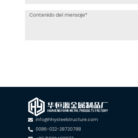
info@hhysteelstructure.com
0086-022-28720788