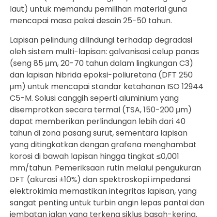
laut) untuk memandu pemilihan material guna
mencapai masa pakai desain 25-50 tahun.
Lapisan pelindung dilindungi terhadap degradasi
oleh sistem multi-lapisan: galvanisasi celup panas
(seng 85 μm, 20-70 tahun dalam lingkungan C3)
dan lapisan hibrida epoksi-poliuretana (DFT 250
μm) untuk mencapai standar ketahanan ISO 12944
C5-M. Solusi canggih seperti aluminium yang
disemprotkan secara termal (TSA, 150-200 μm)
dapat memberikan perlindungan lebih dari 40
tahun di zona pasang surut, sementara lapisan
yang ditingkatkan dengan grafena menghambat
korosi di bawah lapisan hingga tingkat ≤0,001
mm/tahun. Pemeriksaan rutin melalui pengukuran
DFT (akurasi ±10%) dan spektroskopi impedansi
elektrokimia memastikan integritas lapisan, yang
sangat penting untuk turbin angin lepas pantai dan
jembatan jalan yang terkena siklus basah-kering.