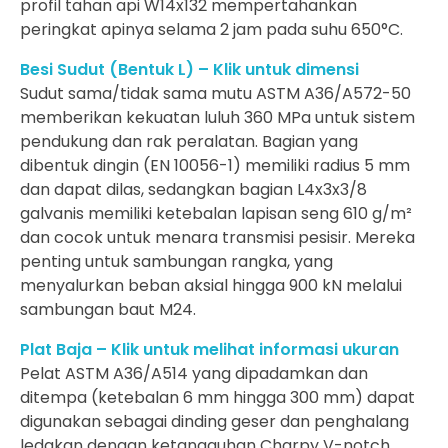
profil tahan api W14x132 mempertahankan
peringkat apinya selama 2 jam pada suhu 650°C.
Besi Sudut (Bentuk L) – Klik untuk dimensi
Sudut sama/tidak sama mutu ASTM A36/A572-50
memberikan kekuatan luluh 360 MPa untuk sistem
pendukung dan rak peralatan. Bagian yang
dibentuk dingin (EN 10056-1) memiliki radius 5 mm
dan dapat dilas, sedangkan bagian L4x3x3/8
galvanis memiliki ketebalan lapisan seng 610 g/m²
dan cocok untuk menara transmisi pesisir. Mereka
penting untuk sambungan rangka, yang
menyalurkan beban aksial hingga 900 kN melalui
sambungan baut M24.
Plat Baja – Klik untuk melihat informasi ukuran
Pelat ASTM A36/A514 yang dipadamkan dan
ditempa (ketebalan 6 mm hingga 300 mm) dapat
digunakan sebagai dinding geser dan penghalang
ledakan dengan ketangguhan Charpy V-notch