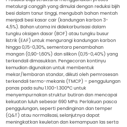
metalurgi canggih yang dimulai dengan reduksi bijih
besi dalam tanur tinggi, mengubah bahan mentah
menjadi besi kasar cair (kandungan karbon 3-
4,5%). Bahan utama ini didekarburisasi dalam
tungku oksigen dasar (BOF) atau tungku busur
listrik (EAF) untuk mengurangi kandungan karbon
hingga 0,15-0,30%, sementara penambahan
mangan (0,90-1,60%) dan silikon (0,15-0,40%) yang
terkendali dimasukkan. Pengecoran kontinyu
kemudian digunakan untuk membentuk
mekar/lembaran standar, diikuti oleh pemrosesan
terkendali termo-mekanis (TMCP) – penggulungan
panas pada suhu 1.100-1.300°C untuk
menyempurnakan struktur butiran dan mencapai
kekuatan luluh sebesar 690 MPa. Perlakuan pasca
penggulungan, seperti pendinginan dan temper
(Q&T) atau normalisasi, selanjutnya dapat
meningkatkan keuletan dan kemampuan las serta