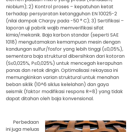
niobium); 2) Kontrol proses – kepatuhan ketat
terhadap persyaratan ketangguhan EN 10025-2
(nilai dampak Charpy pada -50 ° C); 3) Sertifikasi –
laporan uji pabrik wajib memverifikasi sifat
kimia/mekanik. Baja karbon standar (seperti SAE
1018) mengutamakan kemampuan mesin dengan
kandungan sulfur/fosfor yang lebih tinggi (≤0,05%),
sementara baja struktural dibersihkan dari kotoran
(S≤0,025%, P≤0,025%) untuk mencegah kerapuhan
panas dan retak dingin. Optimalisasi rekayasa ini
memungkinkan varian struktural untuk menahan
beban siklik (10^6 siklus kelelahan) dan gaya
seismik (faktor modifikasi respons R=8) yang tidak
dapat ditahan oleh baja konvensional.
Perbedaan
ini juga meluas