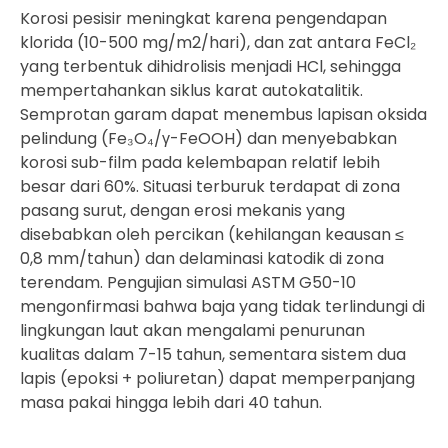
Korosi pesisir meningkat karena pengendapan
klorida (10-500 mg/m2/hari), dan zat antara FeCl₂
yang terbentuk dihidrolisis menjadi HCl, sehingga
mempertahankan siklus karat autokatalitik.
Semprotan garam dapat menembus lapisan oksida
pelindung (Fe₃O₄/γ-FeOOH) dan menyebabkan
korosi sub-film pada kelembapan relatif lebih
besar dari 60%. Situasi terburuk terdapat di zona
pasang surut, dengan erosi mekanis yang
disebabkan oleh percikan (kehilangan keausan ≤
0,8 mm/tahun) dan delaminasi katodik di zona
terendam. Pengujian simulasi ASTM G50-10
mengonfirmasi bahwa baja yang tidak terlindungi di
lingkungan laut akan mengalami penurunan
kualitas dalam 7-15 tahun, sementara sistem dua
lapis (epoksi + poliuretan) dapat memperpanjang
masa pakai hingga lebih dari 40 tahun.