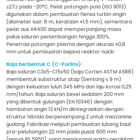
≥27J pada -20°C. Pelat potongan pola (ISO 9013)
digunakan dalam pembuatan flensa turbin angin
(diameter luar: 8 m, kerataan ±1,5 mm), sementara
pelat aus AR400 dapat memperpanjang masa
pakai saluran penambangan hingga 300%.
Penetrasi potongan plasma dengan akurasi ±0,8
mm untuk pembuatan bejana reaktor nuklir.
Baja berbentuk C (C-Purlins)
Baja saluran C3x5-C15x50 (baja Corten ASTM A588)
membentuk substruktur atap (bentang ≤ 9 m)
dengan kekuatan luluh 345 MPa dan laju korosi 0,25
mm/tahun. Baja saluran bevel sedalam 200 mm
yang dibentuk gulungan (EN 10346) dengan
hambatan angin 12 kN/m diintegrasikan dengan
struktur hibrida berpenampang Z untuk mezzanine
gudang. Fabrikasi meliputi pembuatan lubang baut
pra-pelubangan 22 mm pada pusat 600 mm
(sesuai BS 5950), yang mengurangi waktu perakitan