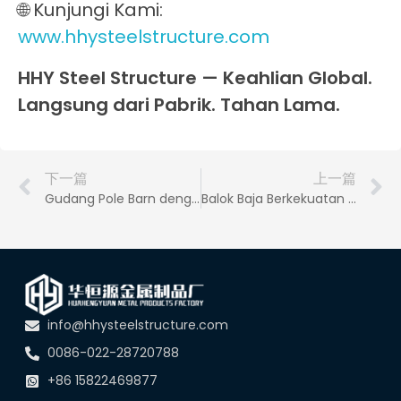
🌐 Kunjungi Kami:
www.hhysteelstructure.com
HHY Steel Structure — Keahlian Global.
Langsung dari Pabrik. Tahan Lama.
下一篇
上一篇
Gudang Pole Barn dengan Rangka Baja | HHY Steel Structure
Balok Baja Berkekuatan Tinggi | HHY Steel Structure | Konstruksi Industri, Komersial, dan Perumahan
info@hhysteelstructure.com
0086-022-28720788
+86 15822469877