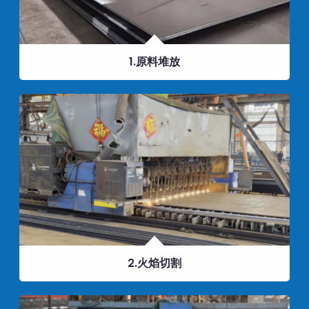
1.原料堆放
2.火焰切割