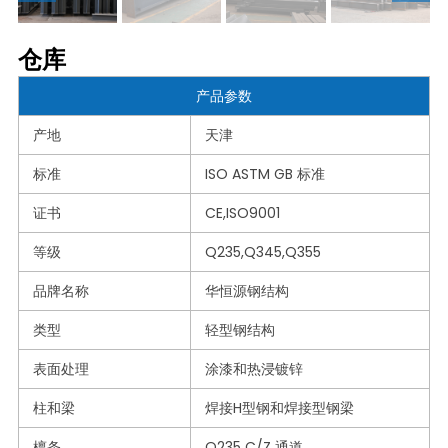
仓库
产品参数
产地
天津
标准
ISO ASTM GB 标准
证书
CE,ISO9001
等级
Q235,Q345,Q355
品牌名称
华恒源钢结构
类型
轻型钢结构
表面处理
涂漆和热浸镀锌
柱和梁
焊接H型钢和焊接型钢梁
檩条
Q235 C/Z 通道