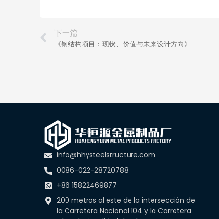
下一篇
《钢结构项目：现状、价值与未来设计方向》
info@hhysteelstructure.com
0086-022-28720788
+86 15822469877
200 metros al este de la intersección de
la Carretera Nacional 104 y la Carretera