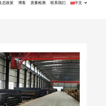
生态政策
博客
质量检测
联系我们
中文
English
Indonesia
Español