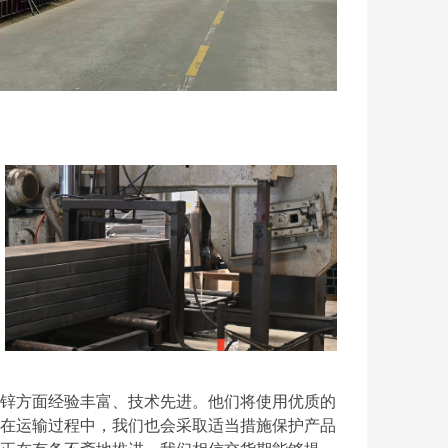
锌方面经验丰富、技术先进。他们将使用优质的
在运输过程中，我们也会采取适当措施保护产品