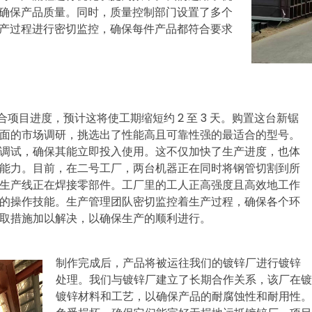
确保产品质量。同时，质量控制部门设置了多个
产过程进行密切监控，确保每件产品都符合要求
目进度，预计这将使工期缩短约 2 至 3 天。购置这台新锯
面的市场调研，挑选出了性能高且可靠性强的最适合的型号。
调试，确保其能立即投入使用。这不仅加快了生产进度，也体
能力。目前，在二号工厂，两台机器正在同时将钢管切割到所
生产线正在焊接零部件。工厂里的工人正高强度且高效地工作
的操作技能。生产管理团队密切监控着生产过程，确保各个环
取措施加以解决，以确保生产的顺利进行。
制作完成后，产品将被运往我们的镀锌厂进行镀锌
处理。我们与镀锌厂建立了长期合作关系，该厂在镀
镀锌材料和工艺，以确保产品的耐腐蚀性和耐用性。