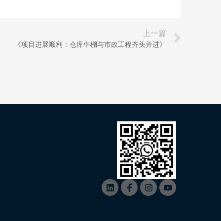
上一篇
《项目进展顺利：仓库牛棚与市政工程齐头并进》