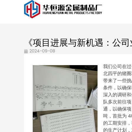
《项目进展与新机遇：公司
2024-09-08
我们公司在过
北四平的猪圈
带来了一些挑
条件，以确保
深入的调研和
队多次前往项
通，以确保项
吨，首批为 4
的工期安排，
的生产计划，