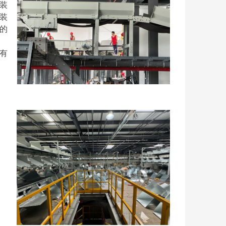
装
装
的
有