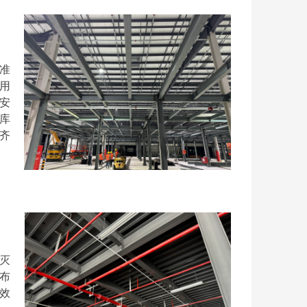
准
用
安
库
齐
灭
布
效