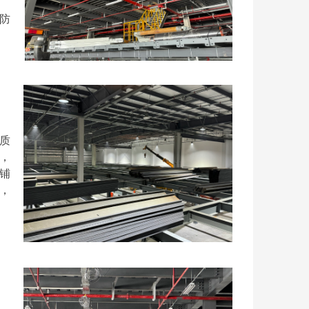
防
质
，
铺
，